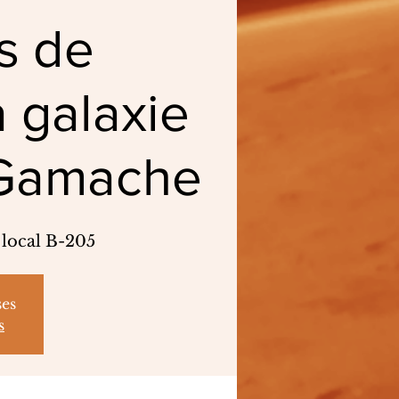
es de
a galaxie
y Gamache
 local B-205
ses
s