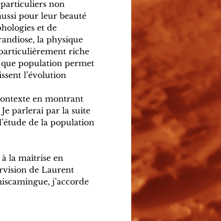
particuliers non 
aussi pour leur beauté 
phologies et de 
randiose, la physique 
 particulièrement riche 
t que population permet 
sent l’évolution 
contexte en montrant 
e parlerai par la suite 
l’étude de la population 
à la maîtrise en 
ervision de Laurent 
iscamingue, j’accorde 