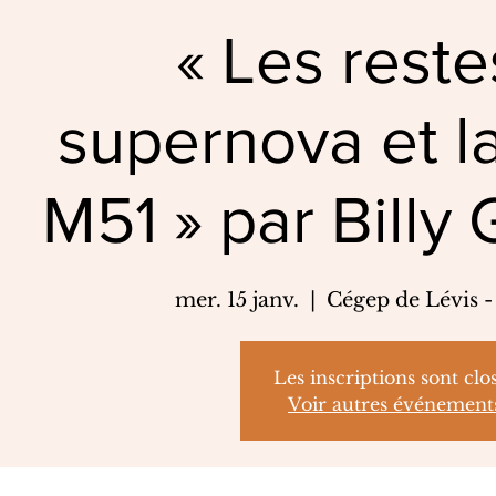
« Les rest
supernova et l
M51 » par Bill
mer. 15 janv.
  |  
Cégep de Lévis -
Les inscriptions sont clo
Voir autres événement