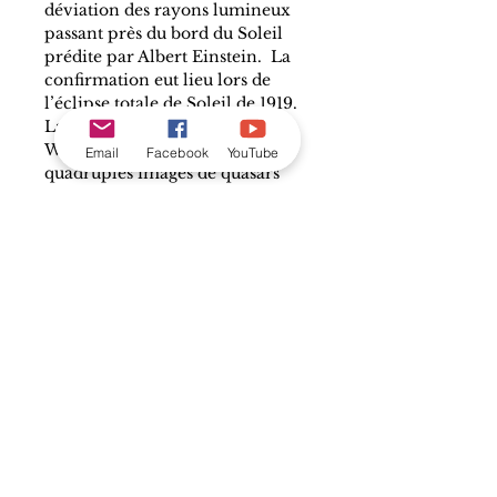
déviation des rayons lumineux 
passant près du bord du Soleil 
prédite par Albert Einstein.  La 
confirmation eut lieu lors de 
l’éclipse totale de Soleil de 1919. 
La découverte par Ray 
Weynman en 1979 de 
Email
Facebook
YouTube
quadruples images de quasars 
(« Einstein Cross ») produite par 
l’effet lentille d’une galaxie 
intervenante fut une 
démonstration du phénomène à 
l’échelle cosmologique.
En 1937, l’astronome suisse Fritz 
Zwicky proposa que de grandes 
concentrations de masse comme 
celles des amas de galaxies 
produirait l’effet de lentille. Ce 
fut observé pour la première 
fois 1987 dans l’amas de galaxie 