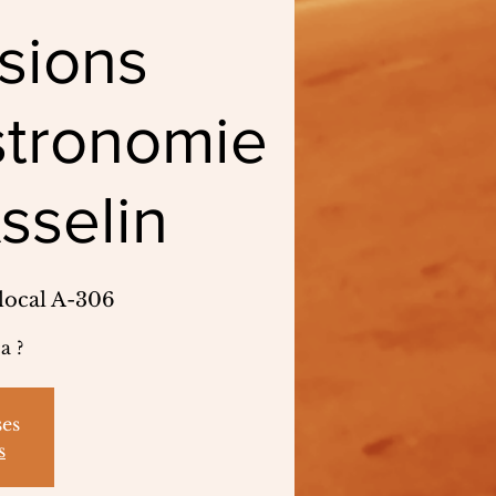
sions
stronomie
sselin
 local A-306
a ?
ses
s