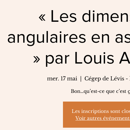
« Les dimen
angulaires en a
» par Louis A
mer. 17 mai
  |  
Cégep de Lévis -
Bon…qu’est-ce que c’est ç
Les inscriptions sont clo
Voir autres événement