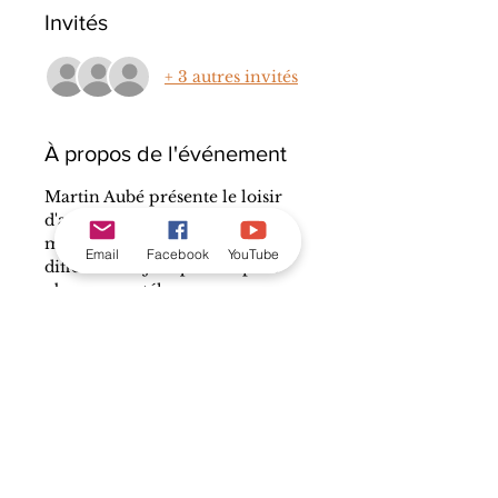
Invités
+ 3 autres invités
À propos de l'événement
Martin Aubé présente le loisir 
d'astronome amateur. D'une 
manière légère, il explique les 
Email
Facebook
YouTube
différents objets que l'on peut 
observer au télescope, par 
exemple. Pour sa part, Julie 
Bourget présente le télescope 
ZWO Seestar S50. Véritable 
révolution pour 
l'astrophotographie, cet appareil 
permet de prendre facilement 
des photos époustouflantes du 
ciel et elle termine sa 