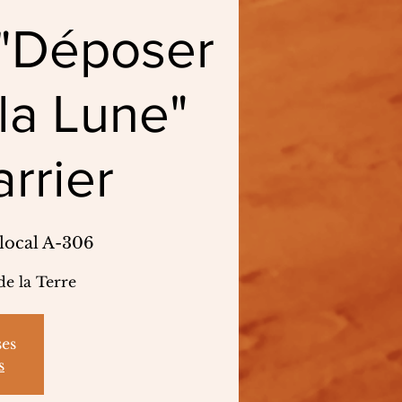
 "Déposer
la Lune"
rrier
 local A-306
de la Terre
ses
s