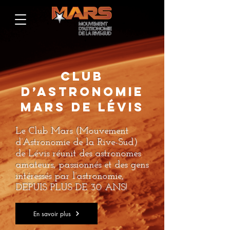
CLUB
d’Astronomie
Mars de Lévis
Le Club Mars (Mouvement
d’Astronomie de la Rive-Sud)
de Lévis réunit des astronomes
amateurs, passionnés et des gens
intéressés par l’astronomie,
DEPUIS PLUS DE 30 ANS!
En savoir plus